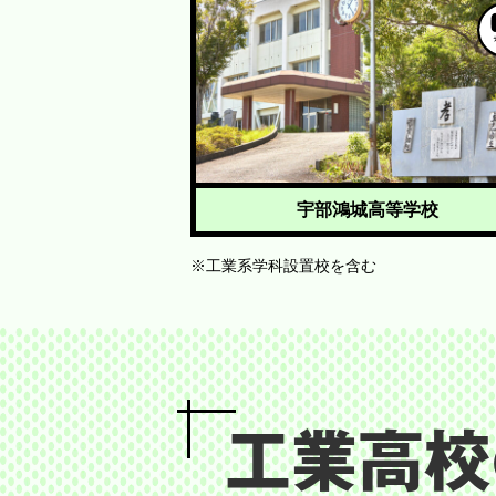
宇部鴻城高等学校
※工業系学科設置校を含む
工業高校