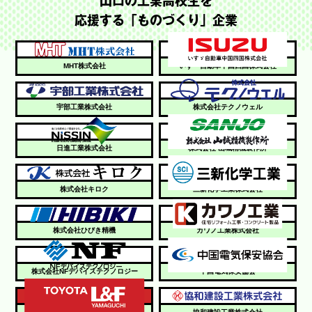
山口の工業高校生を
応援する「ものづくり」企業
MHT株式会社
いすゞ自動車中国四国株式会社
宇部工業株式会社
株式会社テクノウェル
日進工業株式会社
株式会社 山城精機製作所
株式会社キロク
三新化学工業株式会社
株式会社ひびき精機
カワノ工業株式会社
株式会社NFデバイステクノロジー
中国電気保安協会