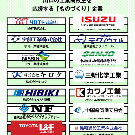
山口の工業高校生を
応援する「ものづくり」企業
MHT株式会社
いすゞ自動車中国四国株式会社
宇部工業株式会社
株式会社テクノウェル
日進工業株式会社
株式会社 山城精機製作所
株式会社キロク
三新化学工業株式会社
株式会社ひびき精機
カワノ工業株式会社
株式会社NFデバイステクノロジー
中国電気保安協会